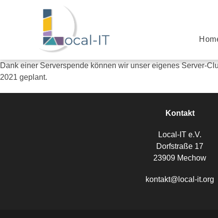
Hom
Dank einer Serverspende können wir unser eigenes Server-Clu
2021 geplant.
Kontakt
Local-IT e.V.
Dorfstraße 17
23909 Mechow
kontakt@local-it.org