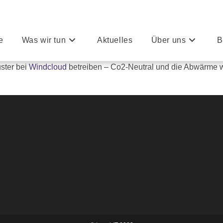
e
Was wir tun
Aktuelles
Über uns
B
ster bei
Windcloud
betreiben – Co2-Neutral und die Abwärme wi